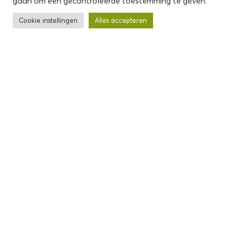
gaan om een ​​gecontroleerde toestemming te geven.
Cookie instellingen
Alles accepteren
Veiling Zaltbommel
Bij Veiling Zaltbommel staat persoonlijke benadering
voorop. Dat is hetgeen wat we ook terugzien in de
markt. Telers kiezen voor ons vanwege de korte lijnen,
keuze en waardering voor kwaliteit. Wij kijken kritisch